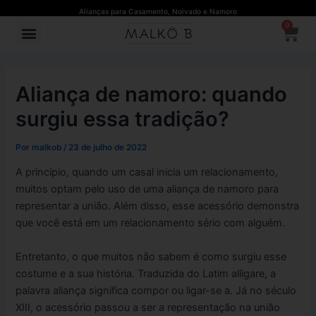
Ir
Post
Alianças para Casamento, Noivado e Namoro
C
para
navigation
0
Menu
o
conteúdo
Aliança de namoro: quando
surgiu essa tradição?
Por
malkob
/
23 de julho de 2022
A princípio, quando um casal inicia um relacionamento,
muitos optam pelo uso de uma aliança de namoro para
representar a união. Além disso, esse acessório demonstra
que você está em um relacionamento sério com alguém.
Entretanto, o que muitos não sabem é como surgiu esse
costume e a sua história. Traduzida do Latim alligare, a
palavra aliança significa compor ou ligar-se a. Já no século
XIII, o acessório passou a ser a representação na união