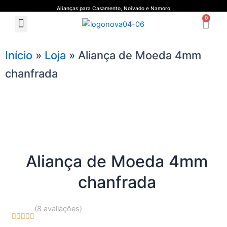
Ir
Alianças para Casamento, Noivado e Namoro
Ca
para
0
Menu
Quem Somos
Guia de Medidas
o
conteúdo
Início
»
Loja
»
Aliança de Moeda 4mm
chanfrada
Aliança de Moeda 4mm
chanfrada
(8 avaliações)





4.7/5