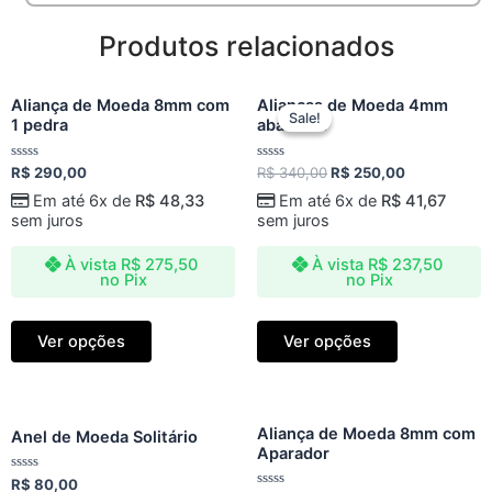
Produtos relacionados
Original
Current
Aliança de Moeda 8mm com
Alianças de Moeda 4mm
price
price
Sale!
Sale!
1 pedra
abaulada
was:
is:
R$ 340,00.
R$ 250,00.
Avaliação
Avaliação
R$
290,00
R$
340,00
R$
250,00
0
0
de
de
Em até 6x de
R$
48,33
Em até 6x de
R$
41,67
5
5
sem juros
sem juros
À vista
R$
275,50
À vista
R$
237,50
no Pix
no Pix
Ver opções
Ver opções
Aliança de Moeda 8mm com
Anel de Moeda Solitário
Aparador
Avaliação
R$
80,00