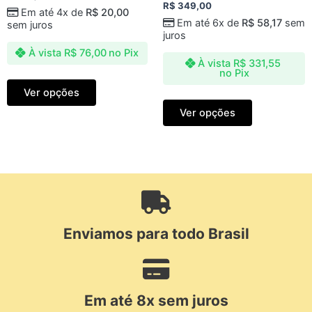
0
Avaliação
R$
349,00
de
Em até 4x de
R$
20,00
0
5
de
Em até 6x de
R$
58,17
sem
sem juros
5
juros
À vista
R$
76,00
no Pix
À vista
R$
331,55
no Pix
Ver opções
Ver opções
Enviamos para todo Brasil
Em até 8x sem juros