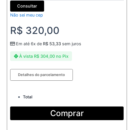
Consultar
Não sei meu cep
R$
320,00
Em até 6x de
R$
53,33
sem juros
À vista
R$
304,00
no Pix
Aliança
Detalhes do parcelamento
de
Moeda
4mm
chanfrada
Total
quantidade
Comprar