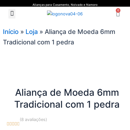
Ir
Alianças para Casamento, Noivado e Namoro
Ca
para
0
Menu
Quem Somos
Guia de Medidas
o
conteúdo
Início
»
Loja
»
Aliança de Moeda 6mm
Tradicional com 1 pedra
Aliança de Moeda 6mm
Tradicional com 1 pedra
(8 avaliações)





4.7/5