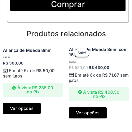
Comprar
pedra
quantidade
Produtos relacionados
Original
Current
Aliança de Moeda 8mm com
Aliança de Moeda 8mm
price
price
Sale!
Sale!
15 pedras
was:
is:
R$ 550,00.
R$ 430,00.
Avaliação
R$
300,00
0
Avaliação
R$
550,00
R$
430,00
de
Em até 6x de
R$
50,00
0
5
de
Em até 6x de
R$
71,67
sem
sem juros
5
juros
À vista
R$
285,00
no Pix
À vista
R$
408,50
no Pix
Ver opções
Ver opções