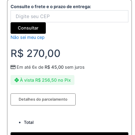
Consulte o frete e o prazo de entrega:
Consultar
Não sei meu cep
R$
270,00
Em até 6x de
R$
45,00
sem juros
À vista
R$
256,50
no Pix
Aliança
Detalhes do parcelamento
de
Moeda
6mm
Tradicional
Total
com
1