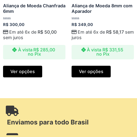
Aliança de Moeda Chanfrada
Aliança de Moeda 8mm com
6mm
Aparador
Avaliação
Avaliação
R$
300,00
R$
349,00
0
0
de
de
Em até 6x de
R$
50,00
Em até 6x de
R$
58,17
sem
5
5
sem juros
juros
À vista
R$
285,00
À vista
R$
331,55
no Pix
no Pix
Ver opções
Ver opções
Enviamos para todo Brasil