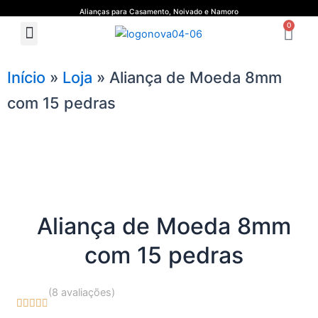
Ir
Alianças para Casamento, Noivado e Namoro
Ca
para
0
Menu
Quem Somos
Guia de Medidas
o
conteúdo
Início
»
Loja
»
Aliança de Moeda 8mm
com 15 pedras
Aliança de Moeda 8mm
com 15 pedras
(8 avaliações)





4.7/5