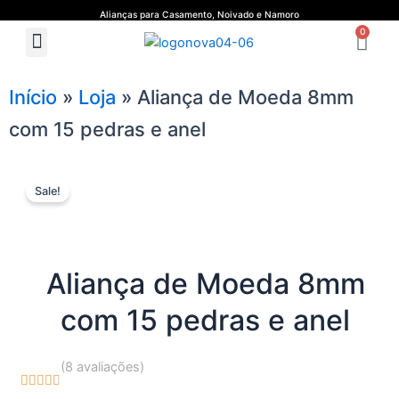
Ir
Alianças para Casamento, Noivado e Namoro
Ca
para
0
Menu
Quem Somos
Guia de Medidas
o
conteúdo
Início
»
Loja
»
Aliança de Moeda 8mm
com 15 pedras e anel
Sale!
Aliança de Moeda 8mm
com 15 pedras e anel
(8 avaliações)





4.7/5