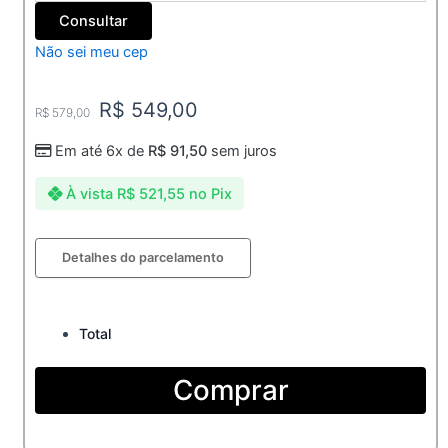
Consultar
Não sei meu cep
Original
Current
R$
549,00
R$
579,00
Em até 6x de
R$
91,50
sem juros
price
price
À vista
R$
521,55
no Pix
was:
is:
Aliança
Detalhes do parcelamento
R$ 579,00.
R$ 549,00.
de
Moeda
8mm
com
Total
15
pedras
Comprar
e
anel
quantidade