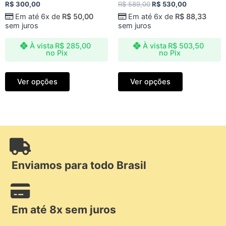
Avaliação
Avaliação
R$
300,00
R$
589,00
R$
530,00
0
0
de
de
Em até 6x de
R$
50,00
Em até 6x de
R$
88,33
5
5
sem juros
sem juros
À vista
R$
285,00
À vista
R$
503,50
no Pix
no Pix
Ver opções
Ver opções
Enviamos para todo Brasil
Em até 8x sem juros