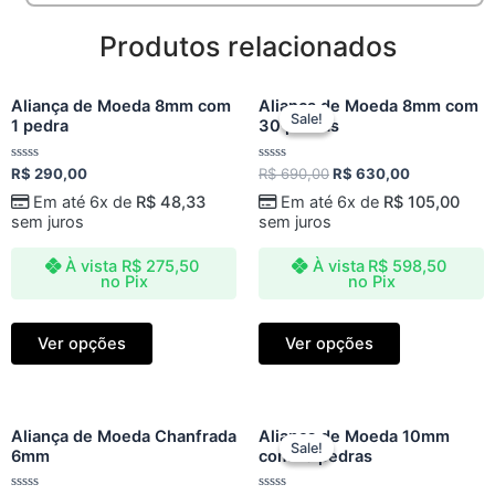
Produtos relacionados
Original
Current
Aliança de Moeda 8mm com
Aliança de Moeda 8mm com
price
price
Sale!
Sale!
1 pedra
30 pedras
was:
is:
R$ 690,00.
R$ 630,00.
Avaliação
Avaliação
R$
290,00
R$
690,00
R$
630,00
0
0
de
de
Em até 6x de
R$
48,33
Em até 6x de
R$
105,00
5
5
sem juros
sem juros
À vista
R$
275,50
À vista
R$
598,50
no Pix
no Pix
Ver opções
Ver opções
Original
Current
Aliança de Moeda Chanfrada
Aliança de Moeda 10mm
price
price
Sale!
Sale!
6mm
com 15 pedras
was:
is:
R$ 589,00.
R$ 530,00.