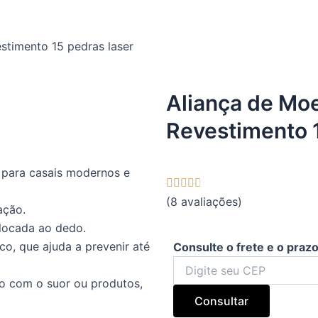
timento 15 pedras laser
Aliança de M
Revestimento 1
i para casais modernos e
4.7/5





(8 avaliações)
ação.
locada ao dedo.
co, que ajuda a prevenir até
Consulte o frete e o praz
o com o suor ou produtos,
Consultar