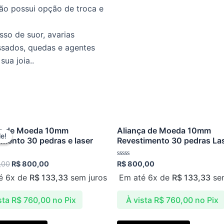
não possui opção de troca e
sso de suor, avarias
ssados, quedas e agentes
ua joia..
Original
Current
ça de Moeda 10mm
Aliança de Moeda 10mm
price
price
le!
le!
imento 30 pedras e laser
Revestimento 30 pedras La
was:
is:
R$ 899,00.
R$ 800,00.
o
Avaliação
,00
R$
800,00
R$
800,00
0
de
é 6x de
R$
133,33
sem juros
Em até 6x de
R$
133,33
sem
5
sta
R$
760,00
no Pix
À vista
R$
760,00
no Pix