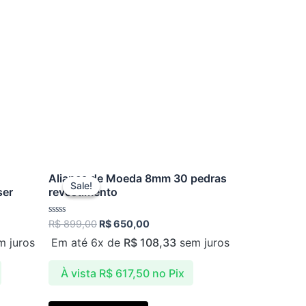
Original
Current
Aliança de Moeda 8mm 30 pedras
price
price
Sale!
Sale!
ser
revestimento
was:
is:
R$ 899,00.
R$ 650,00.
Avaliação
R$
899,00
R$
650,00
0
de
 juros
Em até 6x de
R$
108,33
sem juros
5
À vista
R$
617,50
no Pix