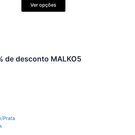
Ver opções
% de desconto MALKO5
o/Prata
k