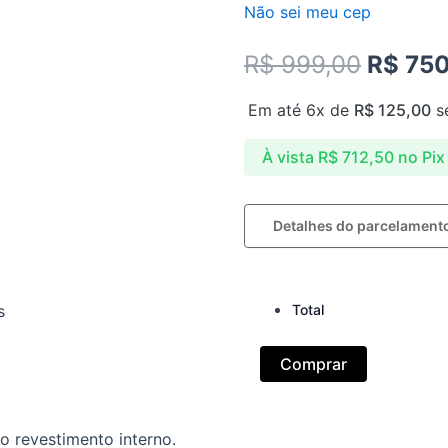
Não sei meu cep
Origin
R$
999,00
R$
750
price
Em até 6x de
R$
125,00
s
was:
À vista
R$
712,50
no Pix
R$ 999
Aliança
Detalhes do parcelament
de
Moeda
10mm
Revestimento
Total
s
15
pedras
laser
Comprar
quantidade
o revestimento interno.