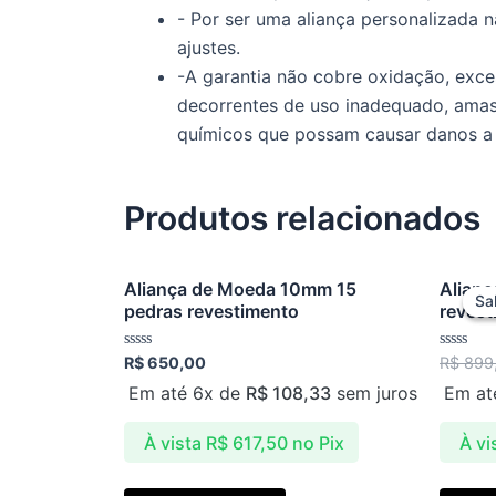
- Por ser uma aliança personalizada 
ajustes.
-A garantia não cobre oxidação, exce
decorrentes de uso inadequado, ama
químicos que possam causar danos a s
Produtos relacionados
Aliança de Moeda 10mm 15
Alian
Sa
Sa
pedras revestimento
revest
Avaliação
Avaliaçã
R$
650,00
R$
899
0
0
de
de
Em até 6x de
R$
108,33
sem juros
Em at
5
5
À vista
R$
617,50
no Pix
À vi