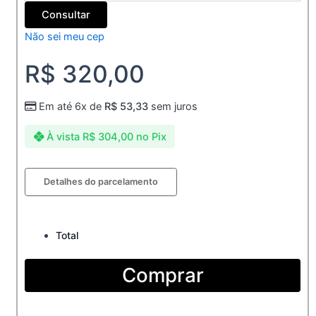
Consultar
Não sei meu cep
R$
320,00
Em até 6x de
R$
53,33
sem juros
À vista
R$
304,00
no Pix
Aliança
Detalhes do parcelamento
de
Moeda
moderna
6mm
Total
reta
quantidade
Comprar