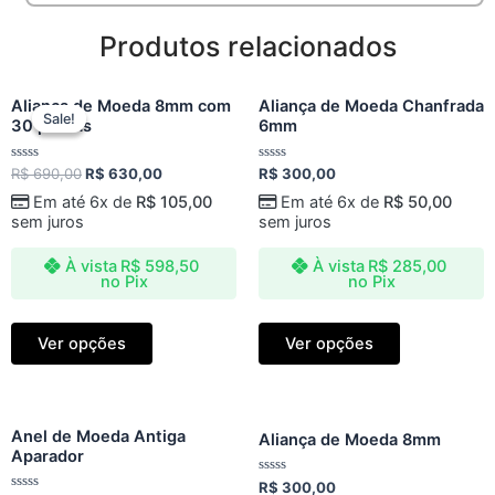
Produtos relacionados
Original
Current
Aliança de Moeda 8mm com
Aliança de Moeda Chanfrada
price
price
Sale!
Sale!
30 pedras
6mm
was:
is:
R$ 690,00.
R$ 630,00.
Avaliação
Avaliação
R$
690,00
R$
630,00
R$
300,00
0
0
de
de
Em até 6x de
R$
105,00
Em até 6x de
R$
50,00
5
5
sem juros
sem juros
À vista
R$
598,50
À vista
R$
285,00
no Pix
no Pix
Ver opções
Ver opções
Anel de Moeda Antiga
Aliança de Moeda 8mm
Aparador
Avaliação
R$
300,00