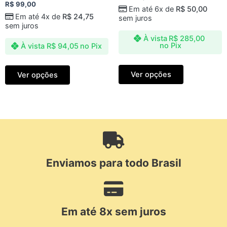
0
Avaliação
R$
99,00
de
Em até 6x de
R$
50,00
0
5
de
Em até 4x de
R$
24,75
sem juros
5
sem juros
À vista
R$
285,00
no Pix
À vista
R$
94,05
no Pix
Ver opções
Ver opções
Enviamos para todo Brasil
Em até 8x sem juros