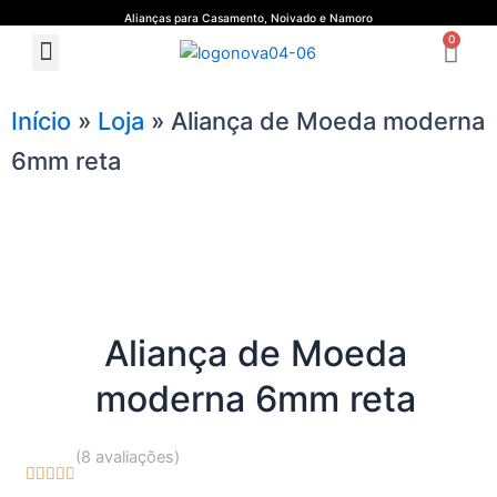
Ir
Alianças para Casamento, Noivado e Namoro
Ca
para
0
Menu
Quem Somos
Guia de Medidas
o
conteúdo
Início
»
Loja
»
Aliança de Moeda moderna
6mm reta
Aliança de Moeda
moderna 6mm reta
(8 avaliações)





4.7/5