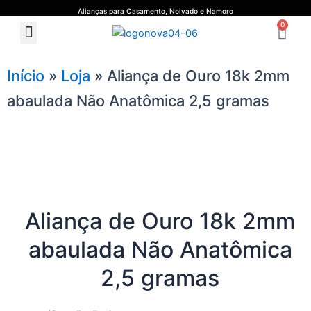
Ir
Alianças para Casamento, Noivado e Namoro
Ca
para
0
Menu
Quem Somos
Guia de Medidas
o
conteúdo
Início
»
Loja
»
Aliança de Ouro 18k 2mm
abaulada Não Anatômica 2,5 gramas
Aliança de Ouro 18k 2mm
abaulada Não Anatômica
2,5 gramas