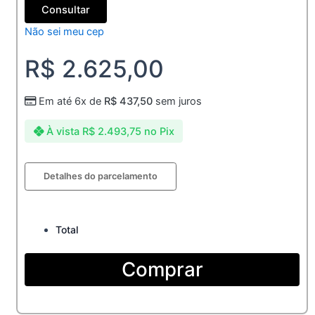
Consultar
Não sei meu cep
R$
2.625,00
Em até 6x de
R$
437,50
sem juros
À vista
R$
2.493,75
no Pix
Aliança
Detalhes do parcelamento
de
Ouro
18k
2mm
Total
abaulada
Não
Comprar
Anatômica
2,5
gramas
quantidade