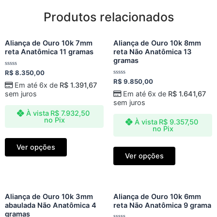
Produtos relacionados
Aliança de Ouro 10k 7mm
Aliança de Ouro 10k 8mm
reta Anatômica 11 gramas
reta Não Anatômica 13
gramas
Avaliação
R$
8.350,00
0
Avaliação
R$
9.850,00
de
Em até 6x de
R$
1.391,67
0
5
de
sem juros
Em até 6x de
R$
1.641,67
5
sem juros
À vista
R$
7.932,50
no Pix
À vista
R$
9.357,50
no Pix
Ver opções
Ver opções
Aliança de Ouro 10k 3mm
Aliança de Ouro 10k 6mm
abaulada Não Anatômica 4
reta Não Anatômica 9 grama
gramas