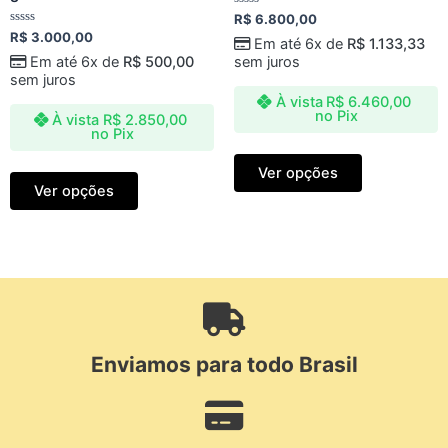
Avaliação
R$
6.800,00
0
Avaliação
R$
3.000,00
de
Em até 6x de
R$
1.133,33
0
5
de
Em até 6x de
R$
500,00
sem juros
5
sem juros
À vista
R$
6.460,00
no Pix
À vista
R$
2.850,00
no Pix
Ver opções
Ver opções
Enviamos para todo Brasil