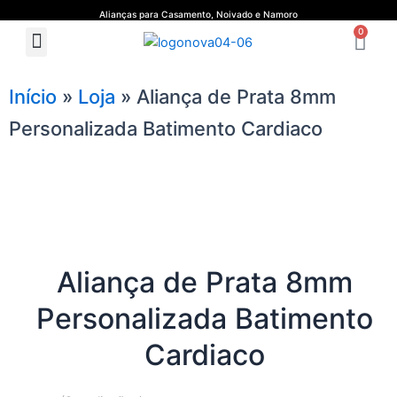
Ir
Alianças para Casamento, Noivado e Namoro
Ca
para
0
Menu
Quem Somos
Guia de Medidas
o
conteúdo
Início
»
Loja
»
Aliança de Prata 8mm
Personalizada Batimento Cardiaco
Aliança de Prata 8mm
Personalizada Batimento
Cardiaco