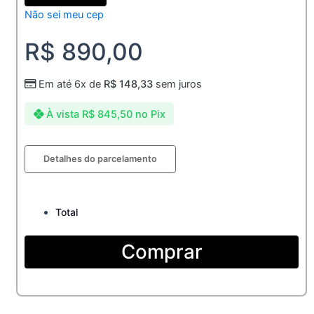
Não sei meu cep
R$
890,00
Em até 6x de
R$
148,33
sem juros
À vista
R$
845,50
no Pix
Aliança
Detalhes do parcelamento
de
Prata
8mm
Personalizada
Total
Batimento
Cardiaco
Comprar
quantidade