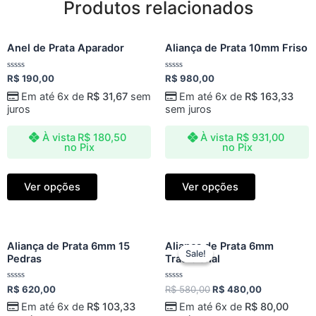
Produtos relacionados
Anel de Prata Aparador
Aliança de Prata 10mm Friso
Avaliação
Avaliação
R$
190,00
R$
980,00
0
0
de
de
Em até 6x de
R$
31,67
sem
Em até 6x de
R$
163,33
5
5
juros
sem juros
À vista
R$
180,50
À vista
R$
931,00
no Pix
no Pix
Ver opções
Ver opções
Original
Current
Aliança de Prata 6mm 15
Aliança de Prata 6mm
price
price
Sale!
Sale!
Pedras
Tradicional
was:
is:
R$ 580,00.
R$ 480,00.
Avaliação
Avaliação
R$
620,00
R$
580,00
R$
480,00
0
0
de
de
Em até 6x de
R$
103,33
Em até 6x de
R$
80,00
5
5