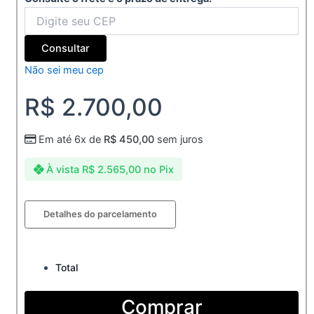
Consultar
Não sei meu cep
R$
2.700,00
Em até 6x de
R$
450,00
sem juros
À vista
R$
2.565,00
no Pix
Par
Detalhes do parcelamento
Aliança
Ouro
10k
aço
Total
5mm
chanfrada
Comprar
quantidade