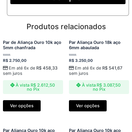
Produtos relacionados
Par de Aliança Ouro 10k aço
Par Aliança Ouro 18k aço
5mm chanfrada
6mm abaulada
Avaliação
Avaliação
R$
2.750,00
R$
3.250,00
0
0
de
de
Em até 6x de
R$
458,33
Em até 6x de
R$
541,67
5
5
sem juros
sem juros
À vista
R$
2.612,50
À vista
R$
3.087,50
no Pix
no Pix
Ver opções
Ver opções
Par Aliança Ouro 10k aço
Par Aliança Ouro 10k aço