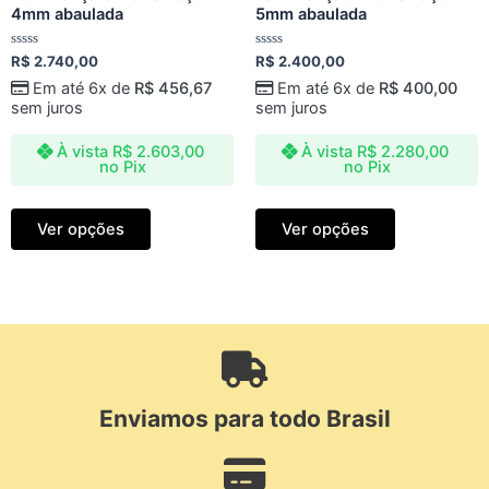
4mm abaulada
5mm abaulada
Avaliação
Avaliação
R$
2.740,00
R$
2.400,00
0
0
de
de
Em até 6x de
R$
456,67
Em até 6x de
R$
400,00
5
5
sem juros
sem juros
À vista
R$
2.603,00
À vista
R$
2.280,00
no Pix
no Pix
Ver opções
Ver opções
Enviamos para todo Brasil