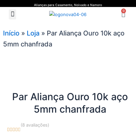
Ir
Alianças para Casamento, Noivado e Namoro
Ca
para
0
Menu
Quem Somos
Guia de Medidas
o
conteúdo
Início
»
Loja
»
Par Aliança Ouro 10k aço
5mm chanfrada
Par Aliança Ouro 10k aço
5mm chanfrada
(8 avaliações)





4.7/5