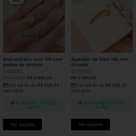
Sale!
Sale!
was:
is:
R$ 4.600,00.
R$ 3.950,00.
Anel solitário ouro 10k com
Aparador de Ouro 18k com
pedras de zirconia
zirconia
Avaliação
Avaliação
R$
4.600,00
R$
3.950,00
R$
3.590,00
0
0
de
de
Em até 6x de
R$
658,33
Em até 6x de
R$
598,33
5
5
sem juros
sem juros
À vista
R$
3.752,50
À vista
R$
3.410,50
no Pix
no Pix
Ver opções
Ver opções