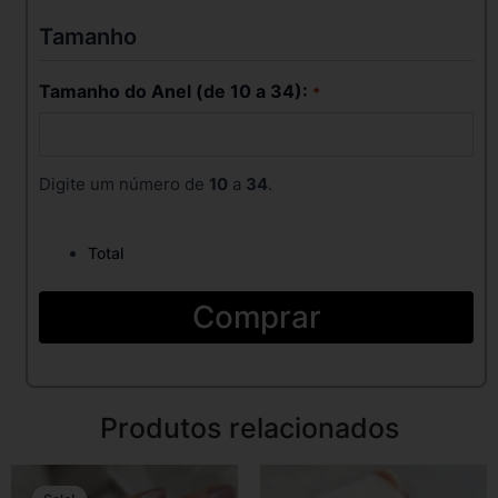
quantidade
Tamanho
Tamanho do Anel (de 10 a 34):
*
Digite um número de
10
a
34
.
Total
Comprar
Produtos relacionados
Original
Current
price
price