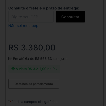
Consulte o frete e o prazo de entrega:
Consultar
Não sei meu cep
R$
3.380,00
Em até 6x de
R$
563,33
sem juros
À vista
R$
3.211,00
no Pix
Anel
Detalhes do parcelamento
Solitário
de
Ouro10k
com
"
" indica campos obrigatórios
*
zirconia