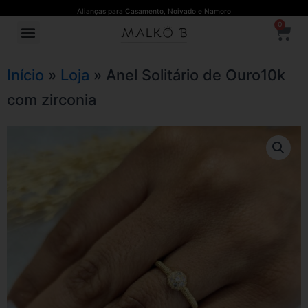
Ir
Alianças para Casamento, Noivado e Namoro
C
para
0
Menu
o
conteúdo
Início
»
Loja
»
Anel Solitário de Ouro10k
com zirconia