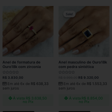
Original
Current
price
price
Sale!
Sale!
was:
is:
R$ 9.999,00.
R$ 9.32
Anel de formatura de
Anel masculino de Ouro18k
Ouro18k com zirconia
com pedra sintética
Avaliação
Avaliação
R$
3.830,00
R$
9.999,00
R$
9.320,00
0
0
de
de
Em até 6x de
R$
638,33
Em até 6x de
R$
1.553,33
5
5
sem juros
sem juros
À vista
R$
3.638,50
À vista
R$
8.854,00
no Pix
no Pix