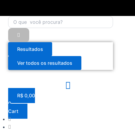
Pesquisar
Ir
...
para
o
conteúdo
Resultados
Ver todos os resultados
R$
0,00
0
Cart