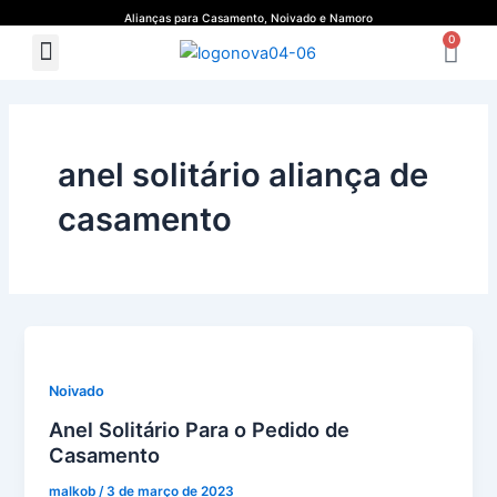
Ir
Alianças para Casamento, Noivado e Namoro
Ca
para
0
Menu
Quem Somos
Guia de Medidas
o
conteúdo
anel solitário aliança de
casamento
Noivado
Anel Solitário Para o Pedido de
Casamento
malkob
/
3 de março de 2023