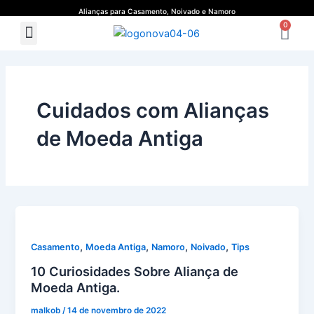
Ir
Alianças para Casamento, Noivado e Namoro
Ca
para
0
Menu
Quem Somos
Guia de Medidas
o
conteúdo
Cuidados com Alianças
de Moeda Antiga
,
,
,
,
Casamento
Moeda Antiga
Namoro
Noivado
Tips
10 Curiosidades Sobre Aliança de
Moeda Antiga.
malkob
/
14 de novembro de 2022