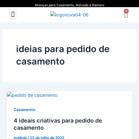
Ir
Alianças para Casamento, Noivado e Namoro
Ca
para
0
Menu
Quem Somos
Guia de Medidas
o
conteúdo
ideias para pedido de
casamento
Casamento
4 ideais criativas para pedido de
casamento
malkob
/
23 de julho de 2022