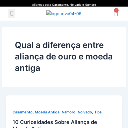
Ir
Alianças para Casamento, Noivado e Namoro
Ca
para
0
Menu
Quem Somos
Guia de Medidas
o
conteúdo
Qual a diferença entre
aliança de ouro e moeda
antiga
,
,
,
,
Casamento
Moeda Antiga
Namoro
Noivado
Tips
10 Curiosidades Sobre Aliança de