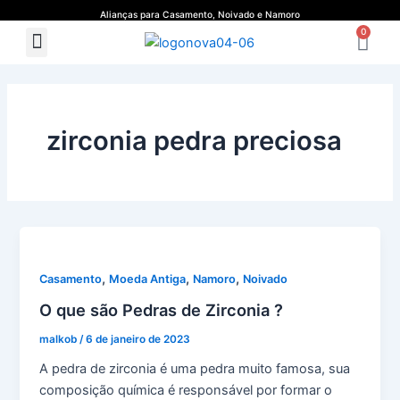
Ir
Alianças para Casamento, Noivado e Namoro
Ca
para
0
Menu
Quem Somos
Guia de Medidas
o
conteúdo
zirconia pedra preciosa
,
,
,
Casamento
Moeda Antiga
Namoro
Noivado
O que são Pedras de Zirconia ?
malkob
/
6 de janeiro de 2023
A pedra de zirconia é uma pedra muito famosa, sua
composição química é responsável por formar o