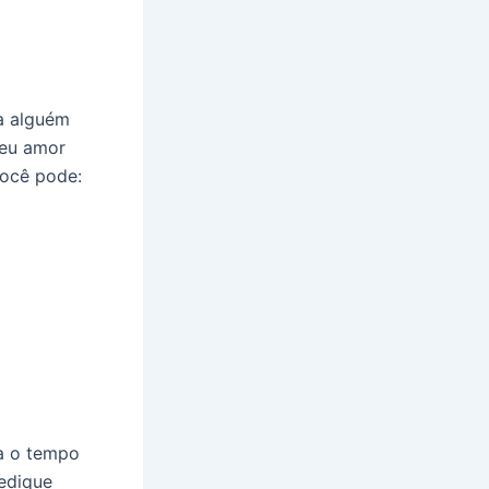
ra alguém
seu amor
você pode:
a o tempo
Dedique