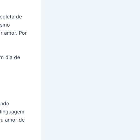
epleta de
mesmo
r amor. Por
m dia de
ando
a linguagem
eu amor de