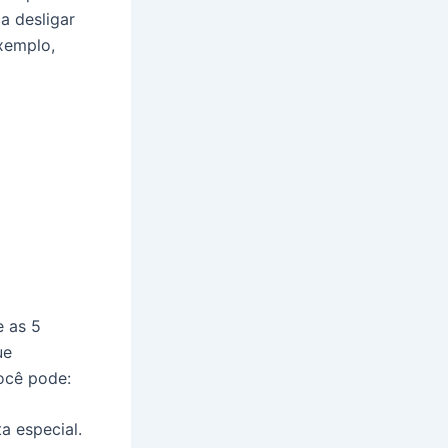
a desligar
exemplo,
e as 5
ue
ocê pode:
a especial.