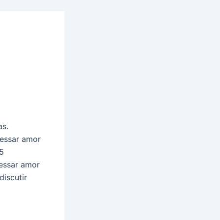
as.
ressar amor
 5
essar amor
discutir