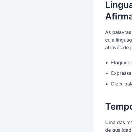
Lingu
Afirm
As palavras
cuja lingua
através de 
Elogiar s
Expressar
Dizer pa
Tempo
Uma das mai
de qualidad