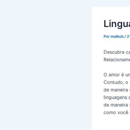
Lingu
Por
malkob
/
2
Descubra c
Relacionam
O amor é um
Contudo, o 
de maneira 
linguagens 
de maneira 
como você p