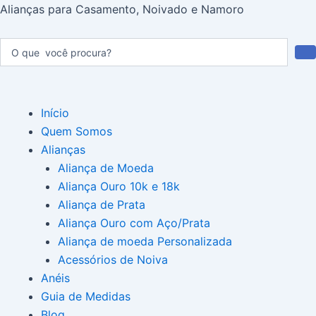
Ir
Post
Alianças para Casamento, Noivado e Namoro
para
navigation
o
Pesquisar
...
conteúdo
Menu
Início
Quem Somos
Alianças
Aliança de Moeda
Aliança Ouro 10k e 18k
Aliança de Prata
Aliança Ouro com Aço/Prata
Aliança de moeda Personalizada
Acessórios de Noiva
Anéis
Guia de Medidas
Blog