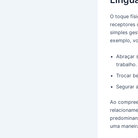
O toque fís
receptores 
simples ges
exemplo, v
Abraçar 
trabalho.
Trocar b
Segurar 
Ao compreen
relacioname
predominant
uma maneira