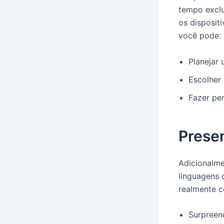
tempo exclus
os disposit
você pode:
Planejar 
Escolher
Fazer pe
Prese
Adicionalme
linguagens 
realmente c
Surpreen